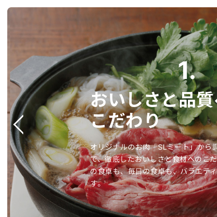
1.
おいしさと品質
こだわり
オリジナルのお肉「SLミート」から
で、徹底したおいしさと食材へのこ
の食卓も、毎日の食卓も、バラエテ
す。