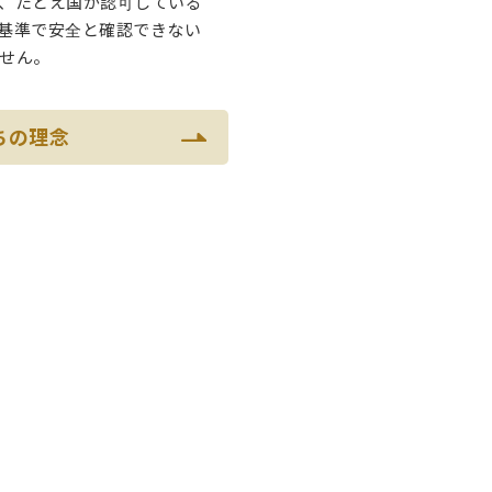
、たとえ国が認可している
基準で安全と確認できない
せん。
ちの理念