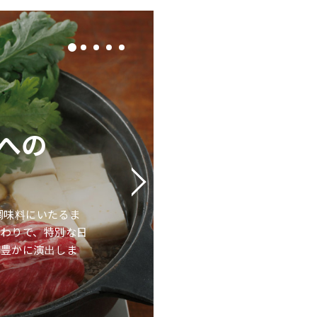
への
安
こ
調味料にいたるま
ほんと
だわりで、特別な日
Crea
ィ豊かに演出しま