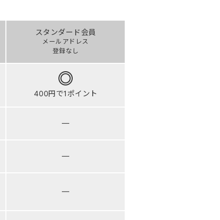
スタンダード会員
メールアドレス
登録なし
400円で1ポイント
―
―
―