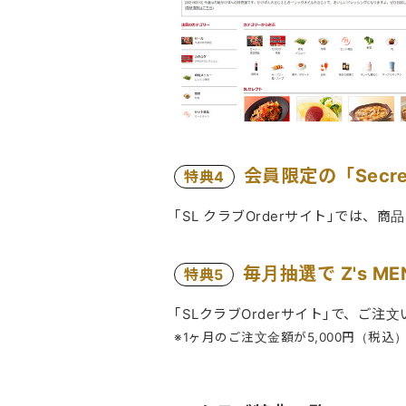
会員限定の「Secret
特典4
｢SL クラブOrderサイト｣では、
毎月抽選で Z's M
特典5
｢SLクラブOrderサイト｣で、ご
※1ヶ月のご注文金額が5,000円（税